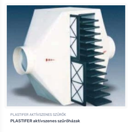
PLASTIFER AKTÍVSZENES SZŰRŐK
PLASTIFER aktívszenes szűrőházak