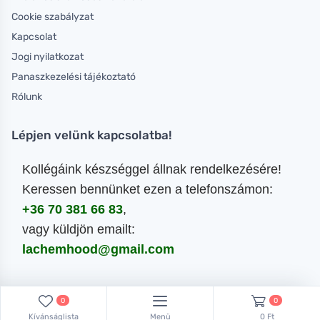
Cookie szabályzat
Kapcsolat
Jogi nyilatkozat
Panaszkezelési tájékoztató
Rólunk
Lépjen velünk kapcsolatba!
Kollégáink készséggel állnak rendelkezésére!
Keressen bennünket ezen a telefonszámon:
+36 70 381 66 83
,
vagy küldjön emailt:
lachemhood@gmail.com
0
0
Kívánságlista
Menü
0 Ft