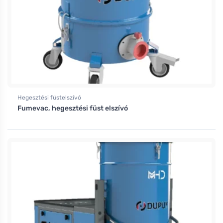
Hegesztési füstelszívó
Fumevac, hegesztési füst elszívó