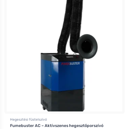
Hegesztési füstelszívó
Fumebuster AC – Aktívszenes hegesztőporszívó