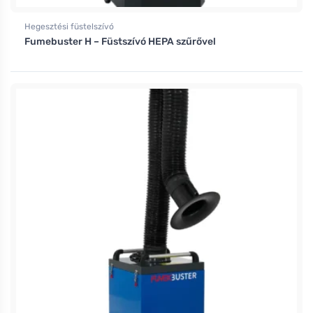
Hegesztési füstelszívó
Fumebuster H – Füstszívó HEPA szűrővel