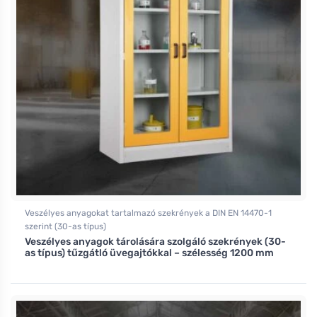
Veszélyes anyagokat tartalmazó szekrények a DIN EN 14470-1
szerint (30-as típus)
Veszélyes anyagok tárolására szolgáló szekrények (30-
as típus) tűzgátló üvegajtókkal – szélesség 1200 mm