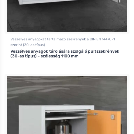
Veszélyes anyagokat tartalmazó szekrények a DIN EN 14470-1
szerint (30-as típus)
Veszélyes anyagok tárolására szolgáló pultszekrények
(30-as típus) – szélesség 1100 mm