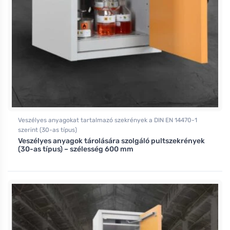
Veszélyes anyagokat tartalmazó szekrények a DIN EN 14470-1
szerint (30-as típus)
Veszélyes anyagok tárolására szolgáló pultszekrények
(30-as típus) – szélesség 600 mm