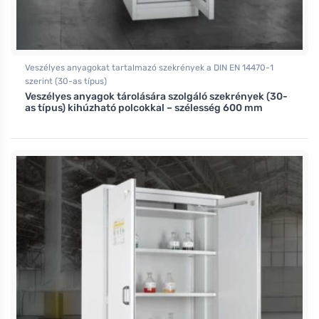
Veszélyes anyagokat tartalmazó szekrények a DIN EN 14470-1
szerint (30-as típus)
Veszélyes anyagok tárolására szolgáló szekrények (30-
as típus) kihúzható polcokkal – szélesség 600 mm