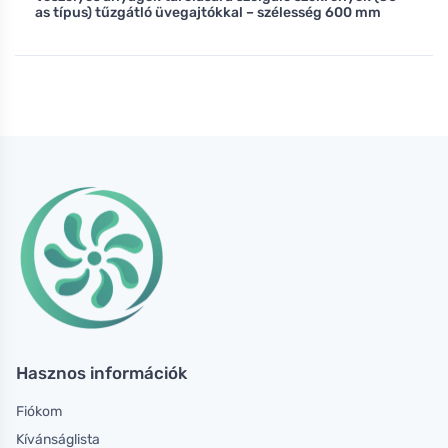
as típus) tűzgátló üvegajtókkal – szélesség 600 mm
Hasznos információk
Fiókom
Kívánságlista