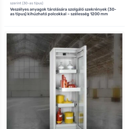
szerint (30-as típus)
Veszélyes anyagok tárolására szolgáló szekrények (30-
as típus) kihúzható polcokkal – szélesség 1200 mm